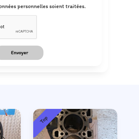
onnées personnelles soient traitées.
Envoyer
Top
T